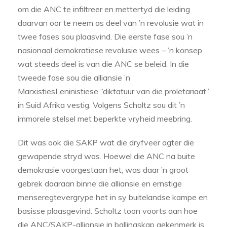
om die ANC te infiltreer en mettertyd die leiding
daarvan oor te neem as deel van ’n revolusie wat in
twee fases sou plaasvind. Die eerste fase sou ’n
nasionaal demokratiese revolusie wees – ’n konsep
wat steeds deel is van die ANC se beleid. In die
tweede fase sou die alliansie ’n
MarxistiesLeninistiese “diktatuur van die proletariaat”
in Suid Afrika vestig. Volgens Scholtz sou dit ’n
immorele stelsel met beperkte vryheid meebring.
Dit was ook die SAKP wat die dryfveer agter die
gewapende stryd was. Hoewel die ANC na buite
demokrasie voorgestaan het, was daar ’n groot
gebrek daaraan binne die alliansie en ernstige
menseregtevergrype het in sy buitelandse kampe en
basisse plaasgevind. Scholtz toon voorts aan hoe
die ANC/SAKP-alliansie in ballingskap gekenmerk is