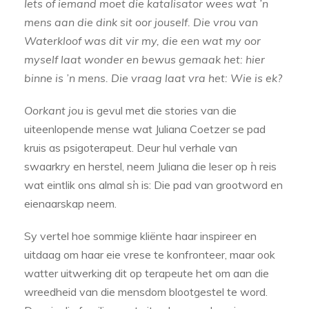
Iets of iemand moet die katalisator wees wat ’n
mens aan die dink sit oor jouself. Die vrou van
Waterkloof was dit vir my, die een wat my oor
myself laat wonder en bewus gemaak het: hier
binne is ’n mens. Die vraag laat vra het: Wie is ek?
Oorkant jou
is gevul met die stories van die
uiteenlopende mense wat Juliana Coetzer se pad
kruis as psigoterapeut. Deur hul verhale van
swaarkry en herstel, neem Juliana die leser op ŉ reis
wat eintlik ons almal sŉ is: Die pad van grootword en
eienaarskap neem.
Sy vertel hoe sommige kliënte haar inspireer en
uitdaag om haar eie vrese te konfronteer, maar ook
watter uitwerking dit op terapeute het om aan die
wreedheid van die mensdom blootgestel te word.