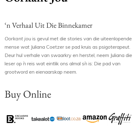
‘n Verhaal Uit Die Binnekamer
Oorkant jou
is gevul met die stories van die uiteenlopende
mense wat Juliana Coetzer se pad kruis as psigoterapeut.
Deur hul verhale van swaarkry en herstel, neem Juliana die
leser op ŉ reis wat eintlik ons almal sŉ is: Die pad van
grootword en eienaarskap neem.
Buy Online