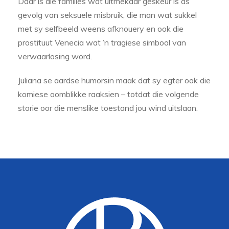
Daar is die families wat uitmekaar geskeur is as
gevolg van seksuele misbruik, die man wat sukkel
met sy selfbeeld weens afknouery en ook die
prostituut Venecia wat ’n tragiese simbool van
verwaarlosing word.
Juliana se aardse humorsin maak dat sy egter ook die
komiese oomblikke raaksien – totdat die volgende
storie oor die menslike toestand jou wind uitslaan.