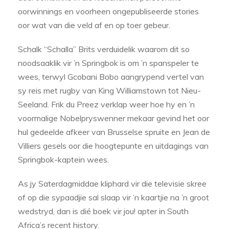
oorwinnings en voorheen ongepubliseerde stories
oor wat van die veld af en op toer gebeur.
Schalk “Schalla” Brits verduidelik waarom dit so
noodsaaklik vir ’n Springbok is om ’n spanspeler te
wees, terwyl Gcobani Bobo aangrypend vertel van
sy reis met rugby van King Williamstown tot Nieu-
Seeland. Frik du Preez verklap weer hoe hy en ’n
voormalige Nobelpryswenner mekaar gevind het oor
hul gedeelde afkeer van Brusselse spruite en Jean de
Villiers gesels oor die hoogtepunte en uitdagings van
Springbok-kaptein wees.
As jy Saterdagmiddae kliphard vir die televisie skree
of op die sypaadjie sal slaap vir ’n kaartjie na ’n groot
wedstryd, dan is dié boek vir jou! apter in South
Africa’s recent history.