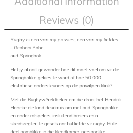
Additional information
Reviews (0)
Rugby is een van my passies, een van my liefdes.
– Gcobani Bobo,
oud-Springbok
Het jy al ooit gewonder hoe dit moet voel om vir die
Springbokke gekies te word of hoe 50 000
ekstatiese ondersteuners op die pawiljoen klink?
Met die Rugbywêreldbeker om die draai, het Hendrik
Hancke die land deurkruis om met oud-Springbokke
en ander rolspelers, insluitend breiers en’n
skeidsregter, te gesels oor hul liefde vir rugby. Hulle
deel oomblikke in die kleedkamer, persoonlike