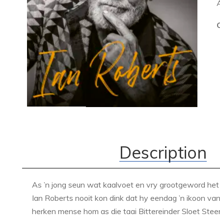
Description
As ’n jong seun wat kaalvoet en vry grootgeword het 
Ian Roberts nooit kon dink dat hy eendag ’n ikoon va
herken mense hom as die taai Bittereinder Sloet St