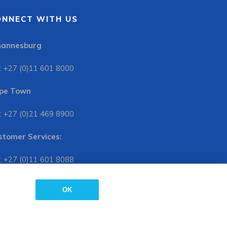
ONNECT WITH US
hannesburg
: +27 (0)11 601 8000
pe Town
: +27 (0)21 469 8900
stomer Services:
: +27 (0)11 601 8088
e storing of cookies on your device. View our
Cookie
OK
OK
onathan Ball Publishers. All Rights Reserved.