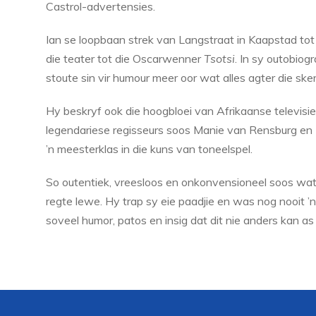
Castrol-advertensies.
Ian se loopbaan strek van Langstraat in Kaapstad to
die teater tot die Oscarwenner
Tsotsi
. In sy outobiogr
stoute sin vir humour meer oor wat alles agter die sker
Hy beskryf ook die hoogbloei van Afrikaanse televisi
legendariese regisseurs soos Manie van Rensburg en D
’n meesterklas in die kuns van toneelspel.
So outentiek, vreesloos en onkonvensioneel soos wat t
regte lewe. Hy trap sy eie paadjie en was nog nooit ’
soveel humor, patos en insig dat dit nie anders kan as 