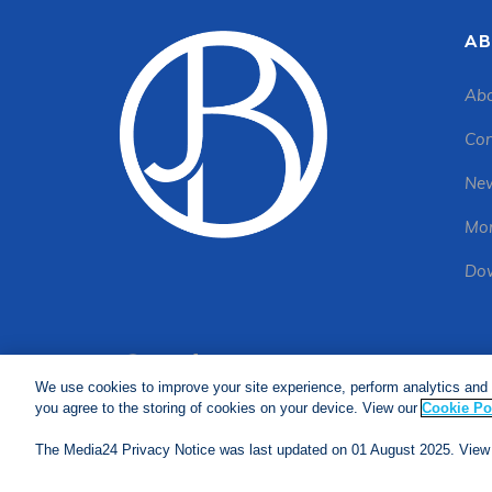
AB
Abo
Con
New
Mon
Dow
We use cookies to improve your site experience, perform analytics and 
you agree to the storing of cookies on your device. View our
Cookie Po
We use cookies to improve your site experience, perform analytics
Policy
&
Cookie FAQs
. The Media24 Privacy Notice was last upd
The Media24 Privacy Notice was last updated on 01 August 2025. View