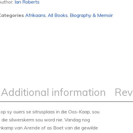
Author:
Ian Roberts
Categories
Afrikaans
,
All Books
,
Biography & Memoir
Additional information
Rev
op sy ouers se sitrusplaas in die Oos-Kaap, sou
n die silwerskerm sou word nie. Vandag nog
eenkamp van
Arende
of as Boet van die gewilde