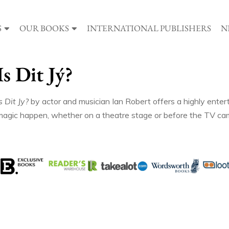
S
OUR BOOKS
INTERNATIONAL PUBLISHERS
N
Is Dit Jý?
s Dit Jy?
by actor and musician Ian Robert offers a highly ente
magic happen, whether on a theatre stage or before the TV ca