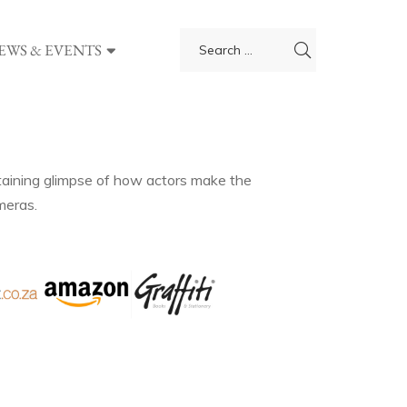
EWS & EVENTS
rtaining glimpse of how actors make the
meras.