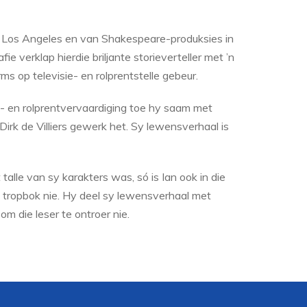
t Los Angeles en van Shakespeare-produksies in
afie verklap hierdie briljante storieverteller met ’n
ms op televisie- en rolprentstelle gebeur.
e- en rolprentvervaardiging toe hy saam met
irk de Villiers gewerk het. Sy lewensverhaal is
alle van sy karakters was, só is Ian ook in die
n tropbok nie. Hy deel sy lewensverhaal met
om die leser te ontroer nie.