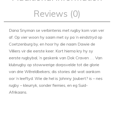
Reviews (0)
Dana Snyman se verbintenis met rugby kom van ver
af. Op vier woon hy saam met sy pa ’n eindstryd op
Coetzenburg by, en hoor hy die naam Dawie de
Villiers vir die eerste keer. Kort hierna kry hy sy
eerste rugbybal, ’n geskenk van Dok Craven . . . Van
klubrugby op stowwerige dorpsvelde tot die glorie
van drie Wêreldbekers; dis stories dié wat aankom
oor ’n leeftyd. Wie de hel is Johnny Joubert? is – nes
rugby – kleurryk, sonder fiemies, en eg Suid-
Afrikaans.