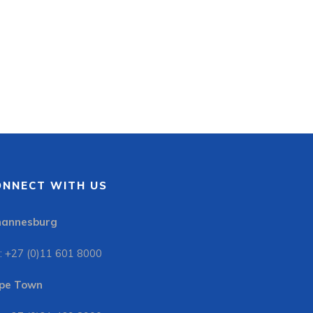
ONNECT WITH US
hannesburg
: +27 (0)11 601 8000
pe Town