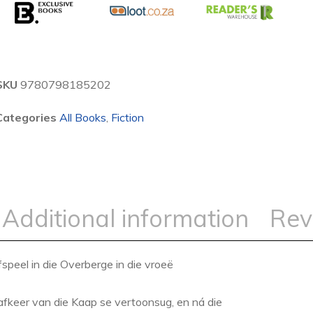
SKU
9780798185202
Categories
All Books
,
Fiction
Additional information
Rev
speel in die Overberge in die vroeë
n afkeer van die Kaap se vertoonsug, en ná die