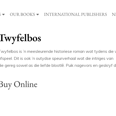
S
OUR BOOKS
INTERNATIONAL PUBLISHERS
N
Twyfelbos
Twyfelbos is ’n meesleurende historiese roman wat tydens die 
fspeel. Dit is ook ’n outydse speurverhaal wat die intriges van
ie gereg sowel as die liefde blootlê. Puik nagevors en geskryf deu
Buy Online