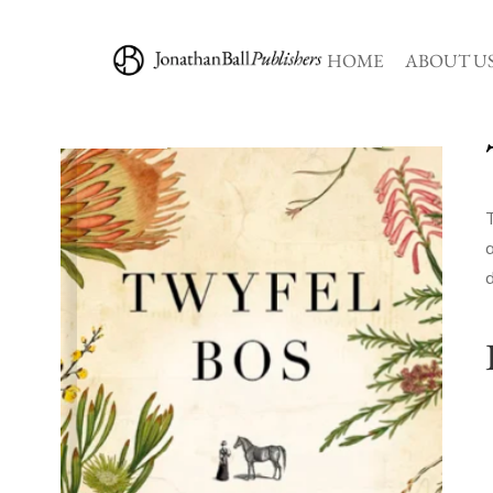
HOME
ABOUT U
a
d