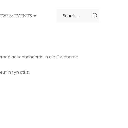
EWS & EVENTS
vroeë agtienhonderds in die Overberge
r ’n fyn stilis.