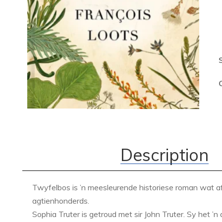
Description
Twyfelbos is ’n meesleurende historiese roman wat af
agtienhonderds.
Sophia Truter is getroud met sir John Truter. Sy het ’