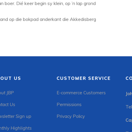
boer. Dié keer begin sy klein, op ’n lap grond
and op die bokpad anderkant die Akkedisberg
OUT US
CUSTOMER SERVICE
C
ut JBP
E-commerce Customers
Jo
tact Us
Permissions
Tel
sletter Sign up
Privacy Policy
Ca
thly Highlights