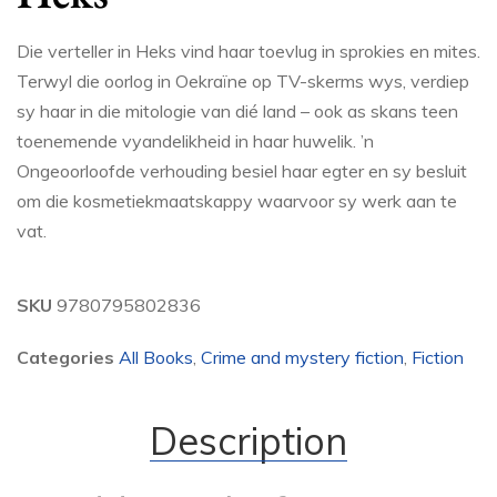
Die verteller in Heks vind haar toevlug in sprokies en mites.
Terwyl die oorlog in Oekraïne op TV-skerms wys, verdiep
sy haar in die mitologie van dié land – ook as skans teen
toenemende vyandelikheid in haar huwelik. ’n
Ongeoorloofde verhouding besiel haar egter en sy besluit
om die kosmetiekmaatskappy waarvoor sy werk aan te
vat.
SKU
9780795802836
Categories
All Books
,
Crime and mystery fiction
,
Fiction
Description