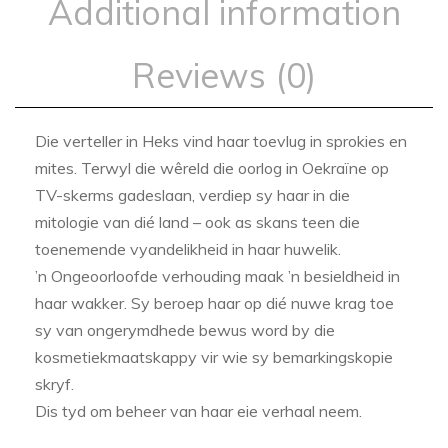
Additional information
Reviews (0)
Die verteller in Heks vind haar toevlug in sprokies en
mites. Terwyl die wêreld die oorlog in Oekraïne op
TV-skerms gadeslaan, verdiep sy haar in die
mitologie van dié land – ook as skans teen die
toenemende vyandelikheid in haar huwelik.
’n Ongeoorloofde verhouding maak ’n besieldheid in
haar wakker. Sy beroep haar op dié nuwe krag toe
sy van ongerymdhede bewus word by die
kosmetiekmaatskappy vir wie sy bemarkingskopie
skryf.
Dis tyd om beheer van haar eie verhaal neem.