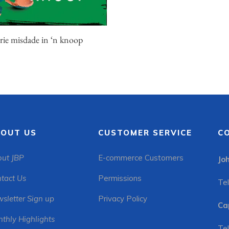
rie misdade in ‘n knoop
OUT US
CUSTOMER SERVICE
C
ut JBP
E-commerce Customers
Jo
tact Us
Permissions
Tel
sletter Sign up
Privacy Policy
Ca
thly Highlights
Tel