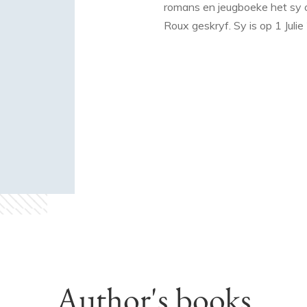
romans en jeugboeke het sy oo
Roux geskryf. Sy is op 1 Juli
Author's books