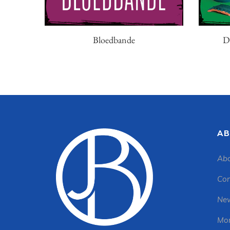
Bloedbande
D
AB
Abo
Con
New
Mon