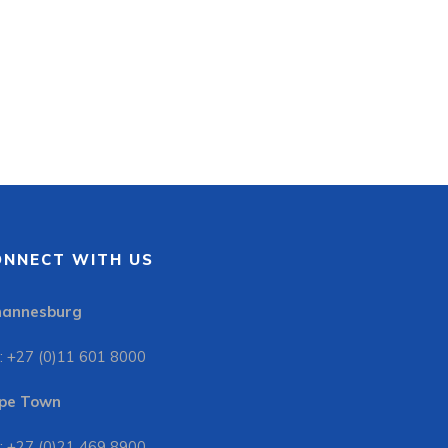
ONNECT WITH US
hannesburg
: +27 (0)11 601 8000
pe Town
: +27 (0)21 469 8900