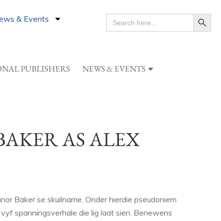
Search Button
ews & Events
SEARCH
FOR:
ONAL PUBLISHERS
NEWS & EVENTS
BAKER AS ALEX
nor Baker se skuilname. Onder hierdie pseudoniem
yf spanningsverhale die lig laat sien. Benewens