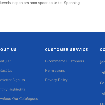
 kennis inspan om haar spoor op te tel. Spanning
OUT US
CUSTOMER SERVICE
C
ut JBP
E-commerce Customers
Jo
tact Us
Permissions
Tel
sletter Sign up
Privacy Policy
Ca
thly Highlights
Tel
nload Our Catalogues
Cu