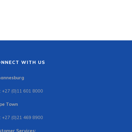
ONNECT WITH US
hannesburg
: +27 (0)11 601 8000
pe Town
: +27 (0)21 469 8900
stomer Services: