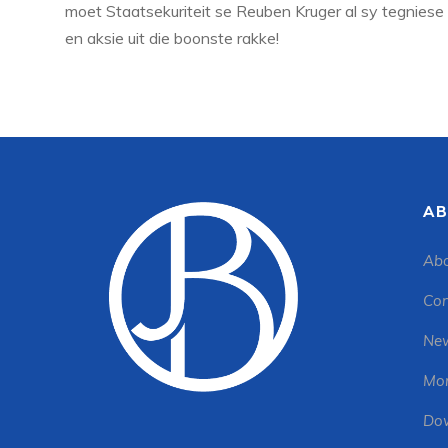
moet Staatsekuriteit se Reuben Kruger al sy tegniese
en aksie uit die boonste rakke!
AB
Abo
Con
New
Mon
Dow