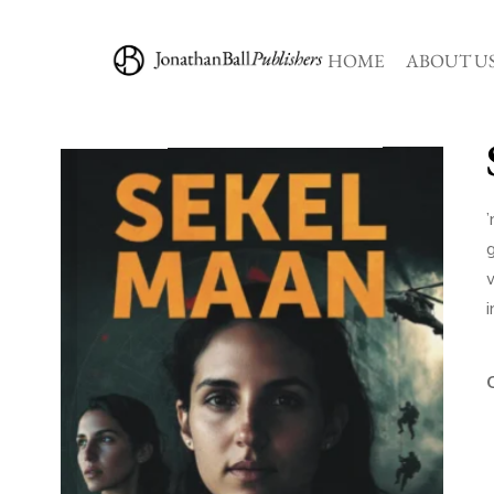
HOME
ABOUT U
’
g