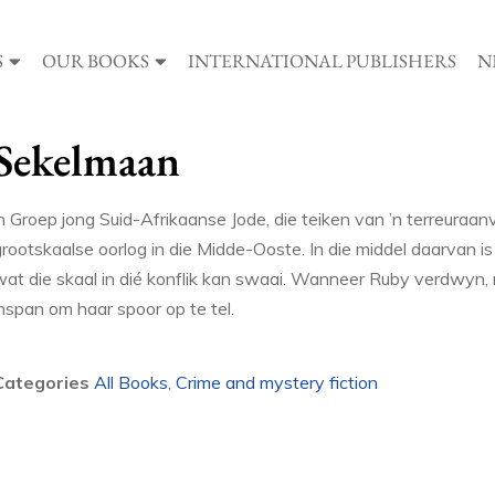
S
OUR BOOKS
INTERNATIONAL PUBLISHERS
N
Sekelmaan
n Groep jong Suid-Afrikaanse Jode, die teiken van ’n terreuraanval 
rootskaalse oorlog in die Midde-Ooste. In die middel daarvan is 
wat die skaal in dié konflik kan swaai. Wanneer Ruby verdwyn,
inspan om haar spoor op te tel.
Categories
All Books
,
Crime and mystery fiction