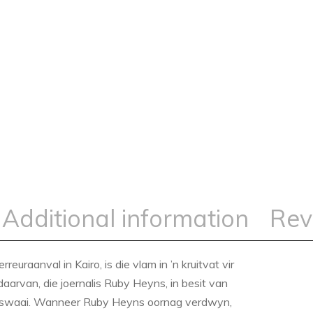
Additional information
Rev
reuraanval in Kairo, is die vlam in ’n kruitvat vir
daarvan, die joernalis Ruby Heyns, in besit van
kan swaai. Wanneer Ruby Heyns oornag verdwyn,