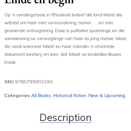
Op ’n sendingstasie in Rhodesië beleef die kind Marié die
wêreld om haar met verwondering, humor . . . en met
groeiende ontnugtering. Daar is politieke spanninge en die
samelewing se verwagtinge van haar as jong meisie. Maar
dis veral wanneer Marié en haar vriendin ’n omstrede
dokument beetkry en lees, dat Marié se kinderlike illusies
kraak.
SKU
9780795803284
Categories
All Books
,
Historical fiction
,
New & Upcoming
Description