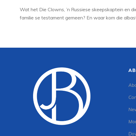
Wat het Die Clowns, ’n Russiese skeepskaptein en d
familie se testament gemeen? En waar kom die albast
AB
Abo
Con
New
Mon
Dow