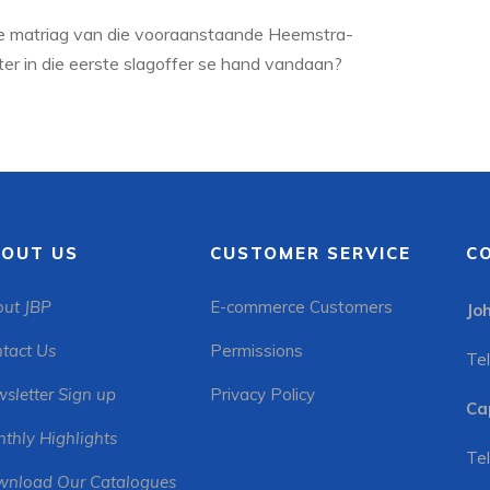
ie matriag van die vooraanstaande Heemstra-
er in die eerste slagoffer se hand vandaan?
OUT US
CUSTOMER SERVICE
C
ut JBP
E-commerce Customers
Jo
tact Us
Permissions
Tel
sletter Sign up
Privacy Policy
Ca
thly Highlights
Tel
nload Our Catalogues