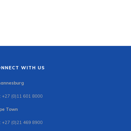
ONNECT WITH US
hannesburg
: +27 (0)11 601 8000
pe Town
: +27 (0)21 469 8900