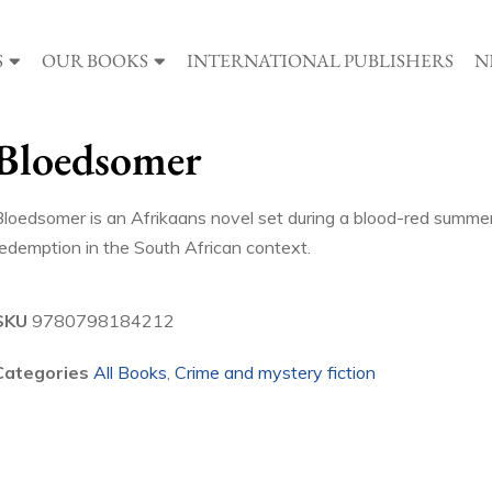
S
OUR BOOKS
INTERNATIONAL PUBLISHERS
N
Bloedsomer
Bloedsomer is an Afrikaans novel set during a blood-red summer
redemption in the South African context.
SKU
9780798184212
Categories
All Books
,
Crime and mystery fiction